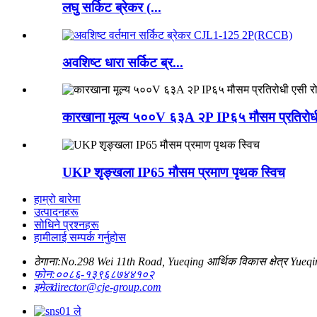
लघु सर्किट ब्रेकर (...
अवशिष्ट धारा सर्किट ब्र...
कारखाना मूल्य ५००V ६३A २P IP६५ मौसम प्रतिरोधी
UKP शृङ्खला IP65 मौसम प्रमाण पृथक स्विच
हाम्रो बारेमा
उत्पादनहरू
सोधिने प्रश्नहरू
हामीलाई सम्पर्क गर्नुहोस
ठेगाना:
No.298 Wei 11th Road, Yueqing आर्थिक विकास क्षेत्र Yueq
फोन:
००८६-१३९६८७४४१०२
इमेल
director@cje-group.com