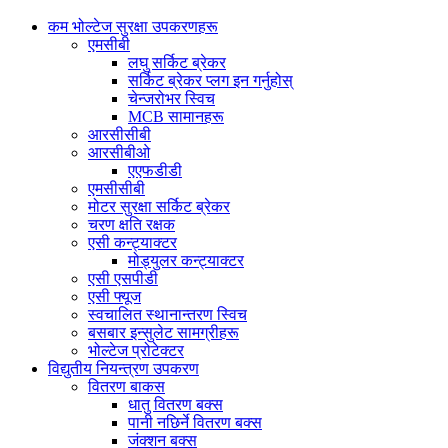
कम भोल्टेज सुरक्षा उपकरणहरू
एमसीबी
लघु सर्किट ब्रेकर
सर्किट ब्रेकर प्लग इन गर्नुहोस्
चेन्जरोभर स्विच
MCB सामानहरू
आरसीसीबी
आरसीबीओ
एएफडीडी
एमसीसीबी
मोटर सुरक्षा सर्किट ब्रेकर
चरण क्षति रक्षक
एसी कन्ट्याक्टर
मोड्युलर कन्ट्याक्टर
एसी एसपीडी
एसी फ्यूज
स्वचालित स्थानान्तरण स्विच
बसबार इन्सुलेट सामग्रीहरू
भोल्टेज प्रोटेक्टर
विद्युतीय नियन्त्रण उपकरण
वितरण बाकस
धातु वितरण बक्स
पानी नछिर्ने वितरण बक्स
जंक्शन बक्स