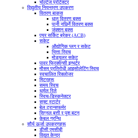
भोल्टेज प्रोटेक्टर
विद्युतीय नियन्त्रण उपकरण
वितरण बाकस
धातु वितरण बक्स
पानी नछिर्ने वितरण बक्स
जंक्शन बक्स
एयर सर्किट ब्रेकर (ACB)
सकेट
औद्योगिक प्लग र सकेट
भित्ता स्विच
मोड्युलर सकेट
पावर फ्रिक्वेन्सी इन्भर्टर
मौसम प्रतिरोधी आइसोलेटिंग स्विच
स्वचालित रिक्लोजर
मिटरहरू
समय स्विच
थर्मल रिले
स्विच-डिस्कनेक्टर
सफ्ट स्टार्टर
बेल ट्रान्सफर्मर
सिग्नल बत्ती र पुश बटन
केबल ग्रन्थि
सौर्य ऊर्जा उपकरणहरू
डीसी एमसीबी
विद्युत केन्द्र