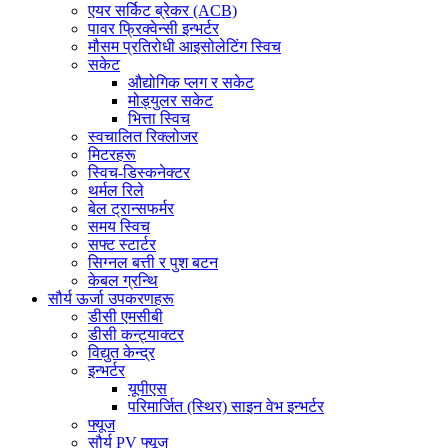
एयर सर्किट ब्रेकर (ACB)
पावर फ्रिक्वेन्सी इन्भर्टर
मौसम प्रतिरोधी आइसोलेटिंग स्विच
सकेट
औद्योगिक प्लग र सकेट
मोड्युलर सकेट
भित्ता स्विच
स्वचालित रिक्लोजर
मिटरहरू
स्विच-डिस्कनेक्टर
थर्मल रिले
बेल ट्रान्सफर्मर
समय स्विच
सफ्ट स्टार्टर
सिग्नल बत्ती र पुश बटन
केबल ग्रन्थि
सौर्य ऊर्जा उपकरणहरू
डीसी एमसीबी
डीसी कन्ट्याक्टर
विद्युत केन्द्र
इन्भर्टर
यूपीएस
परिमार्जित (स्थिर) साइन वेभ इन्भर्टर
फ्यूज
सौर्य PV फ्यूज