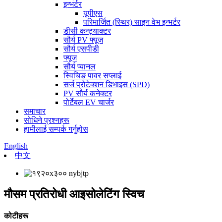
इन्भर्टर
यूपीएस
परिमार्जित (स्थिर) साइन वेभ इन्भर्टर
डीसी कन्ट्याक्टर
सौर्य PV फ्यूज
सौर्य एसपीडी
फ्यूज
सौर्य प्यानल
स्विचिङ पावर सप्लाई
सर्ज प्रोटेक्शन डिभाइस (SPD)
PV सौर्य कनेक्टर
पोर्टेबल EV चार्जर
समाचार
सोधिने प्रश्नहरू
हामीलाई सम्पर्क गर्नुहोस
English
中文
मौसम प्रतिरोधी आइसोलेटिंग स्विच
कोटीहरू