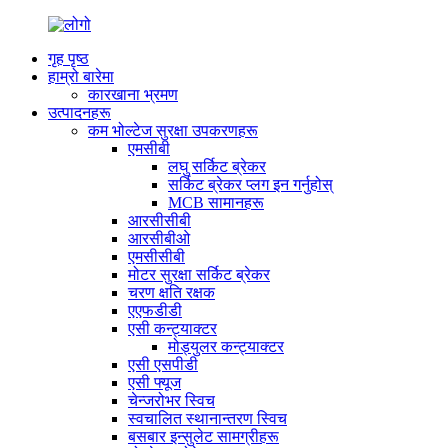
गृह पृष्ठ
हाम्रो बारेमा
कारखाना भ्रमण
उत्पादनहरू
कम भोल्टेज सुरक्षा उपकरणहरू
एमसीबी
लघु सर्किट ब्रेकर
सर्किट ब्रेकर प्लग इन गर्नुहोस्
MCB सामानहरू
आरसीसीबी
आरसीबीओ
एमसीसीबी
मोटर सुरक्षा सर्किट ब्रेकर
चरण क्षति रक्षक
एएफडीडी
एसी कन्ट्याक्टर
मोड्युलर कन्ट्याक्टर
एसी एसपीडी
एसी फ्यूज
चेन्जरोभर स्विच
स्वचालित स्थानान्तरण स्विच
बसबार इन्सुलेट सामग्रीहरू