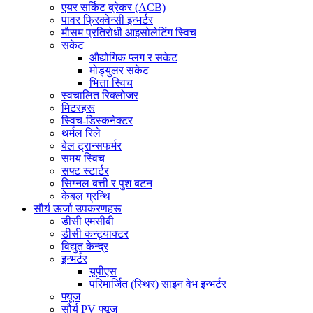
एयर सर्किट ब्रेकर (ACB)
पावर फ्रिक्वेन्सी इन्भर्टर
मौसम प्रतिरोधी आइसोलेटिंग स्विच
सकेट
औद्योगिक प्लग र सकेट
मोड्युलर सकेट
भित्ता स्विच
स्वचालित रिक्लोजर
मिटरहरू
स्विच-डिस्कनेक्टर
थर्मल रिले
बेल ट्रान्सफर्मर
समय स्विच
सफ्ट स्टार्टर
सिग्नल बत्ती र पुश बटन
केबल ग्रन्थि
सौर्य ऊर्जा उपकरणहरू
डीसी एमसीबी
डीसी कन्ट्याक्टर
विद्युत केन्द्र
इन्भर्टर
यूपीएस
परिमार्जित (स्थिर) साइन वेभ इन्भर्टर
फ्यूज
सौर्य PV फ्यूज