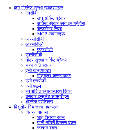
कम भोल्टेज सुरक्षा उपकरणहरू
एमसीबी
लघु सर्किट ब्रेकर
सर्किट ब्रेकर प्लग इन गर्नुहोस्
चेन्जरोभर स्विच
MCB सामानहरू
आरसीसीबी
आरसीबीओ
एएफडीडी
एमसीसीबी
मोटर सुरक्षा सर्किट ब्रेकर
चरण क्षति रक्षक
एसी कन्ट्याक्टर
मोड्युलर कन्ट्याक्टर
एसी एसपीडी
एसी फ्यूज
स्वचालित स्थानान्तरण स्विच
बसबार इन्सुलेट सामग्रीहरू
भोल्टेज प्रोटेक्टर
विद्युतीय नियन्त्रण उपकरण
वितरण बाकस
धातु वितरण बक्स
पानी नछिर्ने वितरण बक्स
जंक्शन बक्स