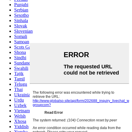
Punjabi
Serbian
Sesotho
Sinhala
Slovak
Slovenian
Somali
Samoan
Scots Gaelic
Shona
Sindhi
Sundanese
Swahili
Tajik
Tamil
Telugu
Thai
Ukrainian
Urdu
Uzbek
Vietnamese
Welsh
Xhosa
Yiddish
Yoruba