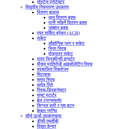
भोल्टेज प्रोटेक्टर
विद्युतीय नियन्त्रण उपकरण
वितरण बाकस
धातु वितरण बक्स
पानी नछिर्ने वितरण बक्स
जंक्शन बक्स
एयर सर्किट ब्रेकर (ACB)
सकेट
औद्योगिक प्लग र सकेट
भित्ता स्विच
मोड्युलर सकेट
पावर फ्रिक्वेन्सी इन्भर्टर
मौसम प्रतिरोधी आइसोलेटिंग स्विच
स्वचालित रिक्लोजर
मिटरहरू
समय स्विच
थर्मल रिले
स्विच-डिस्कनेक्टर
सफ्ट स्टार्टर
बेल ट्रान्सफर्मर
सिग्नल बत्ती र पुश बटन
केबल ग्रन्थि
सौर्य ऊर्जा उपकरणहरू
डीसी एमसीबी
विद्युत केन्द्र