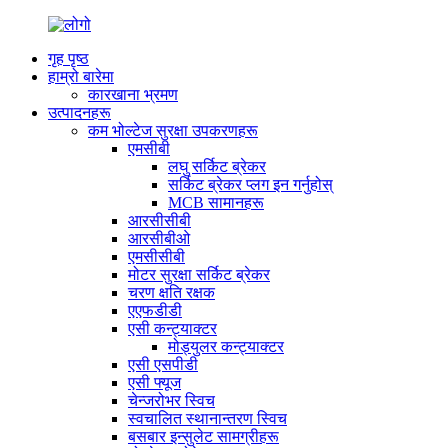
गृह पृष्ठ
हाम्रो बारेमा
कारखाना भ्रमण
उत्पादनहरू
कम भोल्टेज सुरक्षा उपकरणहरू
एमसीबी
लघु सर्किट ब्रेकर
सर्किट ब्रेकर प्लग इन गर्नुहोस्
MCB सामानहरू
आरसीसीबी
आरसीबीओ
एमसीसीबी
मोटर सुरक्षा सर्किट ब्रेकर
चरण क्षति रक्षक
एएफडीडी
एसी कन्ट्याक्टर
मोड्युलर कन्ट्याक्टर
एसी एसपीडी
एसी फ्यूज
चेन्जरोभर स्विच
स्वचालित स्थानान्तरण स्विच
बसबार इन्सुलेट सामग्रीहरू