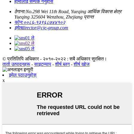
हामीलाई सम्पर्क गर्नुहोस
ठेगाना:
No.298 Wei 11th Road, Yueqing आर्थिक विकास क्षेत्र
Yueqing 325604 Wenzhou, Zhejiang प्रान्त
फोन:
००८६-१३९६८७४४१०२
इमेल
director@cje-group.com
© प्रतिलिपि अधिकार - २०१०-२०२२ : सबै अधिकार सुरक्षित।
तातो उत्पादनहरू
-
साइटम्याप
-
शीर्ष ब्लग
-
शीर्ष खोज
इमेल पठाउनुहोस्
x