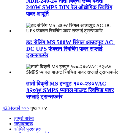
NDR-240-24 तातो बिक्री उच्च दक्षता
240W SMPS DIN रेल औद्योगिक स्विचिंग
पावर आपूर्ति
हट सेलिंग MS 500W सिंगल आउटपुट AC-
DC UPS फंक्शन स्विचिंग पावर सप्लाई
ट्रान्सफर्मर
तातो बिक्री MS इनपुट १००-२४०VAC
१२०W SMPS प्यानल माउन्ट स्विचिङ पावर
सप्लाई ट्रान्सफर्मर
१
2
3
4
अर्को >
>>
पृष्ठ १ / ४
हाम्रो बारेमा
उत्पादनहरू
सोधिने प्रश्नहरू