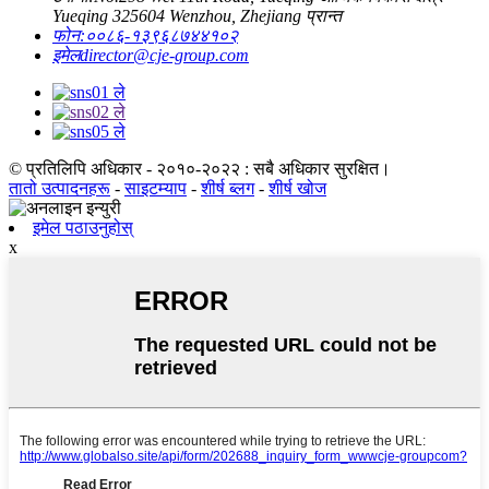
Yueqing 325604 Wenzhou, Zhejiang प्रान्त
फोन:
००८६-१३९६८७४४१०२
इमेल
director@cje-group.com
© प्रतिलिपि अधिकार - २०१०-२०२२ : सबै अधिकार सुरक्षित।
तातो उत्पादनहरू
-
साइटम्याप
-
शीर्ष ब्लग
-
शीर्ष खोज
इमेल पठाउनुहोस्
x