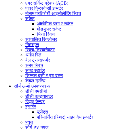
एयर सर्किट ब्रेकर (ACB)
पावर फ्रिक्वेन्सी इन्भर्टर
मौसम प्रतिरोधी आइसोलेटिंग स्विच
सकेट
औद्योगिक प्लग र सकेट
मोड्युलर सकेट
भित्ता स्विच
स्वचालित रिक्लोजर
मिटरहरू
स्विच-डिस्कनेक्टर
थर्मल रिले
बेल ट्रान्सफर्मर
समय स्विच
सफ्ट स्टार्टर
सिग्नल बत्ती र पुश बटन
केबल ग्रन्थि
सौर्य ऊर्जा उपकरणहरू
डीसी एमसीबी
डीसी कन्ट्याक्टर
विद्युत केन्द्र
इन्भर्टर
यूपीएस
परिमार्जित (स्थिर) साइन वेभ इन्भर्टर
फ्यूज
सौर्य PV फ्यूज