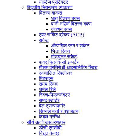
भोल्टेज प्रोटेक्टर
विद्युतीय नियन्त्रण उपकरण
वितरण बाकस
धातु वितरण बक्स
पानी नछिर्ने वितरण बक्स
जंक्शन बक्स
एयर सर्किट ब्रेकर (ACB)
सकेट
औद्योगिक प्लग र सकेट
भित्ता स्विच
मोड्युलर सकेट
पावर फ्रिक्वेन्सी इन्भर्टर
मौसम प्रतिरोधी आइसोलेटिंग स्विच
स्वचालित रिक्लोजर
मिटरहरू
समय स्विच
थर्मल रिले
स्विच-डिस्कनेक्टर
सफ्ट स्टार्टर
बेल ट्रान्सफर्मर
सिग्नल बत्ती र पुश बटन
केबल ग्रन्थि
सौर्य ऊर्जा उपकरणहरू
डीसी एमसीबी
विद्युत केन्द्र