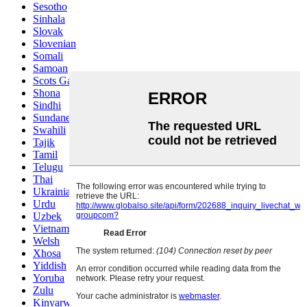
Sesotho
Sinhala
Slovak
Slovenian
Somali
Samoan
Scots Gaelic
Shona
Sindhi
Sundanese
Swahili
Tajik
Tamil
Telugu
Thai
Ukrainian
Urdu
Uzbek
Vietnamese
Welsh
Xhosa
Yiddish
Yoruba
Zulu
Kinyarwanda