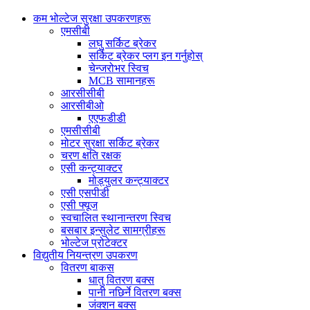
कम भोल्टेज सुरक्षा उपकरणहरू
एमसीबी
लघु सर्किट ब्रेकर
सर्किट ब्रेकर प्लग इन गर्नुहोस्
चेन्जरोभर स्विच
MCB सामानहरू
आरसीसीबी
आरसीबीओ
एएफडीडी
एमसीसीबी
मोटर सुरक्षा सर्किट ब्रेकर
चरण क्षति रक्षक
एसी कन्ट्याक्टर
मोड्युलर कन्ट्याक्टर
एसी एसपीडी
एसी फ्यूज
स्वचालित स्थानान्तरण स्विच
बसबार इन्सुलेट सामग्रीहरू
भोल्टेज प्रोटेक्टर
विद्युतीय नियन्त्रण उपकरण
वितरण बाकस
धातु वितरण बक्स
पानी नछिर्ने वितरण बक्स
जंक्शन बक्स