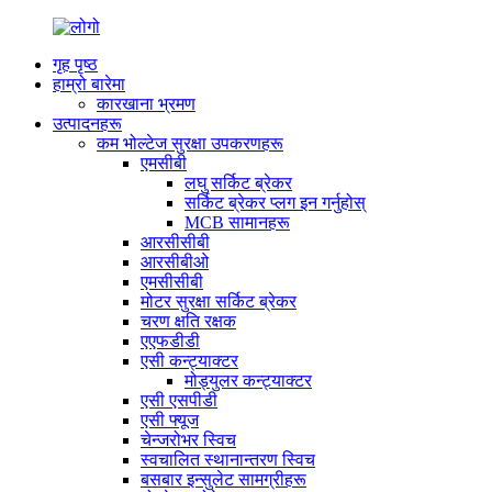
गृह पृष्ठ
हाम्रो बारेमा
कारखाना भ्रमण
उत्पादनहरू
कम भोल्टेज सुरक्षा उपकरणहरू
एमसीबी
लघु सर्किट ब्रेकर
सर्किट ब्रेकर प्लग इन गर्नुहोस्
MCB सामानहरू
आरसीसीबी
आरसीबीओ
एमसीसीबी
मोटर सुरक्षा सर्किट ब्रेकर
चरण क्षति रक्षक
एएफडीडी
एसी कन्ट्याक्टर
मोड्युलर कन्ट्याक्टर
एसी एसपीडी
एसी फ्यूज
चेन्जरोभर स्विच
स्वचालित स्थानान्तरण स्विच
बसबार इन्सुलेट सामग्रीहरू