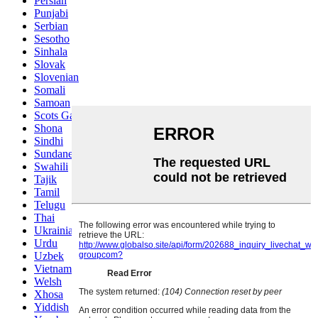
Persian
Punjabi
Serbian
Sesotho
Sinhala
Slovak
Slovenian
Somali
Samoan
Scots Gaelic
Shona
Sindhi
Sundanese
Swahili
Tajik
Tamil
Telugu
Thai
Ukrainian
Urdu
Uzbek
Vietnamese
Welsh
Xhosa
Yiddish