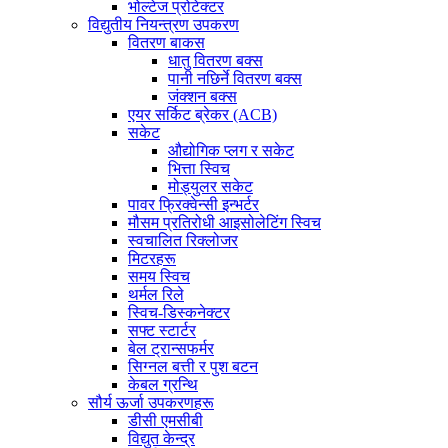
भोल्टेज प्रोटेक्टर
विद्युतीय नियन्त्रण उपकरण
वितरण बाकस
धातु वितरण बक्स
पानी नछिर्ने वितरण बक्स
जंक्शन बक्स
एयर सर्किट ब्रेकर (ACB)
सकेट
औद्योगिक प्लग र सकेट
भित्ता स्विच
मोड्युलर सकेट
पावर फ्रिक्वेन्सी इन्भर्टर
मौसम प्रतिरोधी आइसोलेटिंग स्विच
स्वचालित रिक्लोजर
मिटरहरू
समय स्विच
थर्मल रिले
स्विच-डिस्कनेक्टर
सफ्ट स्टार्टर
बेल ट्रान्सफर्मर
सिग्नल बत्ती र पुश बटन
केबल ग्रन्थि
सौर्य ऊर्जा उपकरणहरू
डीसी एमसीबी
विद्युत केन्द्र