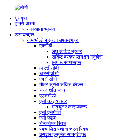
गृह पृष्ठ
हाम्रो बारेमा
कारखाना भ्रमण
उत्पादनहरू
कम भोल्टेज सुरक्षा उपकरणहरू
एमसीबी
लघु सर्किट ब्रेकर
सर्किट ब्रेकर प्लग इन गर्नुहोस्
MCB सामानहरू
आरसीसीबी
आरसीबीओ
एमसीसीबी
मोटर सुरक्षा सर्किट ब्रेकर
चरण क्षति रक्षक
एएफडीडी
एसी कन्ट्याक्टर
मोड्युलर कन्ट्याक्टर
एसी एसपीडी
एसी फ्यूज
चेन्जरोभर स्विच
स्वचालित स्थानान्तरण स्विच
बसबार इन्सुलेट सामग्रीहरू