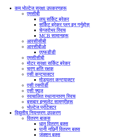
कम भोल्टेज सुरक्षा उपकरणहरू
एमसीबी
लघु सर्किट ब्रेकर
सर्किट ब्रेकर प्लग इन गर्नुहोस्
चेन्जरोभर स्विच
MCB सामानहरू
आरसीसीबी
आरसीबीओ
एएफडीडी
एमसीसीबी
मोटर सुरक्षा सर्किट ब्रेकर
चरण क्षति रक्षक
एसी कन्ट्याक्टर
मोड्युलर कन्ट्याक्टर
एसी एसपीडी
एसी फ्यूज
स्वचालित स्थानान्तरण स्विच
बसबार इन्सुलेट सामग्रीहरू
भोल्टेज प्रोटेक्टर
विद्युतीय नियन्त्रण उपकरण
वितरण बाकस
धातु वितरण बक्स
पानी नछिर्ने वितरण बक्स
जंक्शन बक्स