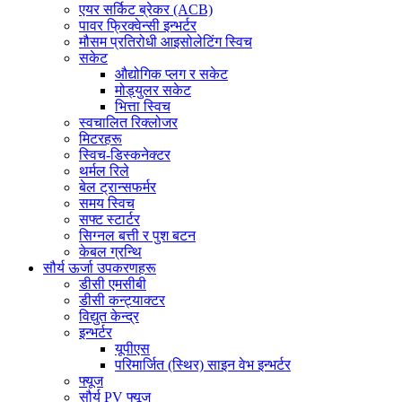
एयर सर्किट ब्रेकर (ACB)
पावर फ्रिक्वेन्सी इन्भर्टर
मौसम प्रतिरोधी आइसोलेटिंग स्विच
सकेट
औद्योगिक प्लग र सकेट
मोड्युलर सकेट
भित्ता स्विच
स्वचालित रिक्लोजर
मिटरहरू
स्विच-डिस्कनेक्टर
थर्मल रिले
बेल ट्रान्सफर्मर
समय स्विच
सफ्ट स्टार्टर
सिग्नल बत्ती र पुश बटन
केबल ग्रन्थि
सौर्य ऊर्जा उपकरणहरू
डीसी एमसीबी
डीसी कन्ट्याक्टर
विद्युत केन्द्र
इन्भर्टर
यूपीएस
परिमार्जित (स्थिर) साइन वेभ इन्भर्टर
फ्यूज
सौर्य PV फ्यूज