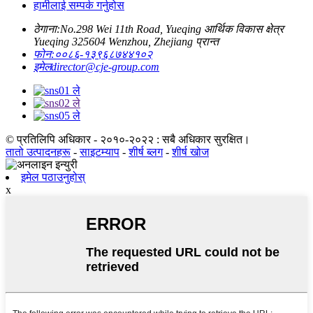
हामीलाई सम्पर्क गर्नुहोस
ठेगाना:
No.298 Wei 11th Road, Yueqing आर्थिक विकास क्षेत्र
Yueqing 325604 Wenzhou, Zhejiang प्रान्त
फोन:
००८६-१३९६८७४४१०२
इमेल
director@cje-group.com
© प्रतिलिपि अधिकार - २०१०-२०२२ : सबै अधिकार सुरक्षित।
तातो उत्पादनहरू
-
साइटम्याप
-
शीर्ष ब्लग
-
शीर्ष खोज
इमेल पठाउनुहोस्
x