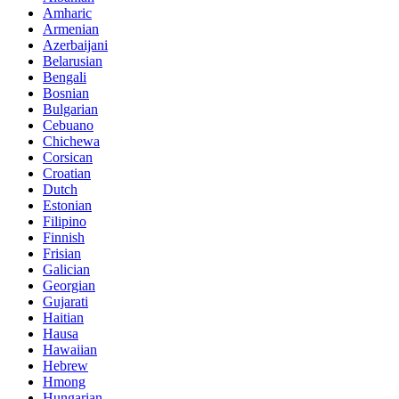
Amharic
Armenian
Azerbaijani
Belarusian
Bengali
Bosnian
Bulgarian
Cebuano
Chichewa
Corsican
Croatian
Dutch
Estonian
Filipino
Finnish
Frisian
Galician
Georgian
Gujarati
Haitian
Hausa
Hawaiian
Hebrew
Hmong
Hungarian