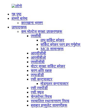
गृह पृष्ठ
हाम्रो बारेमा
कारखाना भ्रमण
उत्पादनहरू
कम भोल्टेज सुरक्षा उपकरणहरू
एमसीबी
लघु सर्किट ब्रेकर
सर्किट ब्रेकर प्लग इन गर्नुहोस्
MCB सामानहरू
आरसीसीबी
आरसीबीओ
एमसीसीबी
मोटर सुरक्षा सर्किट ब्रेकर
चरण क्षति रक्षक
एएफडीडी
एसी कन्ट्याक्टर
मोड्युलर कन्ट्याक्टर
एसी एसपीडी
एसी फ्यूज
चेन्जरोभर स्विच
स्वचालित स्थानान्तरण स्विच
बसबार इन्सुलेट सामग्रीहरू