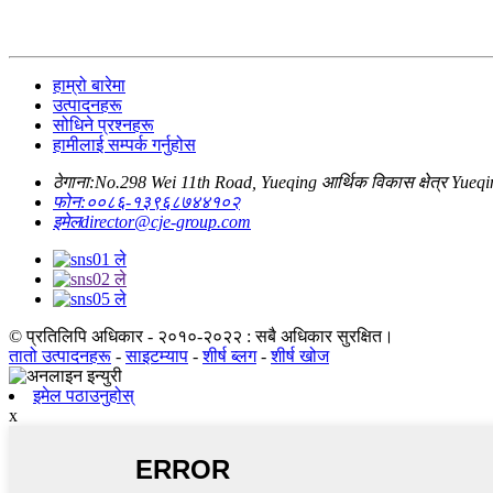
हाम्रो बारेमा
उत्पादनहरू
सोधिने प्रश्नहरू
हामीलाई सम्पर्क गर्नुहोस
ठेगाना:
No.298 Wei 11th Road, Yueqing आर्थिक विकास क्षेत्र Yueq
फोन:
००८६-१३९६८७४४१०२
इमेल
director@cje-group.com
© प्रतिलिपि अधिकार - २०१०-२०२२ : सबै अधिकार सुरक्षित।
तातो उत्पादनहरू
-
साइटम्याप
-
शीर्ष ब्लग
-
शीर्ष खोज
इमेल पठाउनुहोस्
x