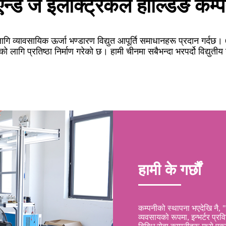
न्ड जे इलेक्ट्रिकल होल्डिङ कम्
गि व्यावसायिक ऊर्जा भण्डारण विद्युत आपूर्ति समाधानहरू प्रदान गर्दछ।
को लागि प्रतिष्ठा निर्माण गरेको छ। हामी चीनमा सबैभन्दा भरपर्दो विद्युतीय
हामी के गर्छौं
कम्पनीको स्थापना भएदेखि नै, "स
व्यवसायको रूपमा, इन्भर्टर प्र