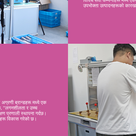
विविध सेवा कम्पनीहरू मध्ये एकक
उपभोक्ता उत्पादनहरूको कारख
ा अग्रणी ब्रान्डहरू मध्ये एक
 छ, "लगनशीलता र उच्च
क्षण प्रणाली स्थापना गर्दछ।
न्टहरू विकास गरेको छ।