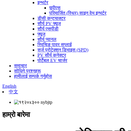
इन्भर्टर
यूपीएस
परिमार्जित (स्थिर) साइन वेभ इन्भर्टर
डीसी कन्ट्याक्टर
सौर्य PV फ्यूज
सौर्य एसपीडी
फ्यूज
सौर्य प्यानल
स्विचिङ पावर सप्लाई
सर्ज प्रोटेक्शन डिभाइस (SPD)
PV सौर्य कनेक्टर
पोर्टेबल EV चार्जर
समाचार
सोधिने प्रश्नहरू
हामीलाई सम्पर्क गर्नुहोस
English
中文
हाम्रो बारेमा