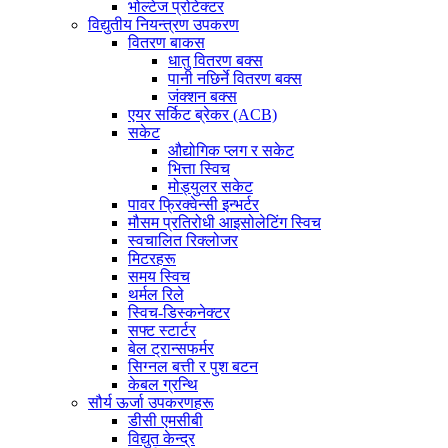
भोल्टेज प्रोटेक्टर
विद्युतीय नियन्त्रण उपकरण
वितरण बाकस
धातु वितरण बक्स
पानी नछिर्ने वितरण बक्स
जंक्शन बक्स
एयर सर्किट ब्रेकर (ACB)
सकेट
औद्योगिक प्लग र सकेट
भित्ता स्विच
मोड्युलर सकेट
पावर फ्रिक्वेन्सी इन्भर्टर
मौसम प्रतिरोधी आइसोलेटिंग स्विच
स्वचालित रिक्लोजर
मिटरहरू
समय स्विच
थर्मल रिले
स्विच-डिस्कनेक्टर
सफ्ट स्टार्टर
बेल ट्रान्सफर्मर
सिग्नल बत्ती र पुश बटन
केबल ग्रन्थि
सौर्य ऊर्जा उपकरणहरू
डीसी एमसीबी
विद्युत केन्द्र