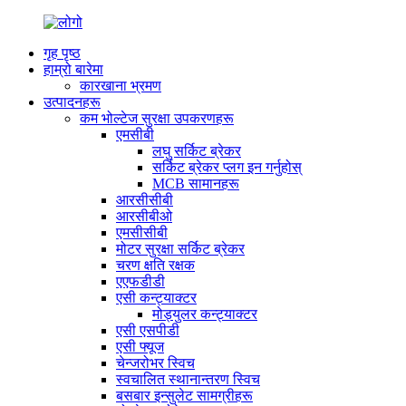
गृह पृष्ठ
हाम्रो बारेमा
कारखाना भ्रमण
उत्पादनहरू
कम भोल्टेज सुरक्षा उपकरणहरू
एमसीबी
लघु सर्किट ब्रेकर
सर्किट ब्रेकर प्लग इन गर्नुहोस्
MCB सामानहरू
आरसीसीबी
आरसीबीओ
एमसीसीबी
मोटर सुरक्षा सर्किट ब्रेकर
चरण क्षति रक्षक
एएफडीडी
एसी कन्ट्याक्टर
मोड्युलर कन्ट्याक्टर
एसी एसपीडी
एसी फ्यूज
चेन्जरोभर स्विच
स्वचालित स्थानान्तरण स्विच
बसबार इन्सुलेट सामग्रीहरू