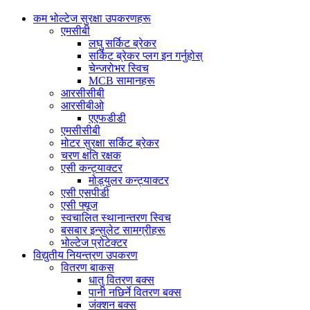
कम भोल्टेज सुरक्षा उपकरणहरू
एमसीबी
लघु सर्किट ब्रेकर
सर्किट ब्रेकर प्लग इन गर्नुहोस्
चेन्जरोभर स्विच
MCB सामानहरू
आरसीसीबी
आरसीबीओ
एएफडीडी
एमसीसीबी
मोटर सुरक्षा सर्किट ब्रेकर
चरण क्षति रक्षक
एसी कन्ट्याक्टर
मोड्युलर कन्ट्याक्टर
एसी एसपीडी
एसी फ्यूज
स्वचालित स्थानान्तरण स्विच
बसबार इन्सुलेट सामग्रीहरू
भोल्टेज प्रोटेक्टर
विद्युतीय नियन्त्रण उपकरण
वितरण बाकस
धातु वितरण बक्स
पानी नछिर्ने वितरण बक्स
जंक्शन बक्स