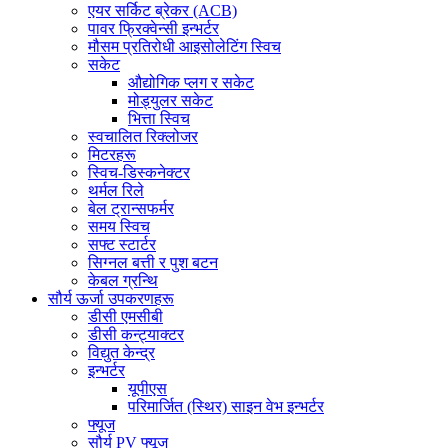
एयर सर्किट ब्रेकर (ACB)
पावर फ्रिक्वेन्सी इन्भर्टर
मौसम प्रतिरोधी आइसोलेटिंग स्विच
सकेट
औद्योगिक प्लग र सकेट
मोड्युलर सकेट
भित्ता स्विच
स्वचालित रिक्लोजर
मिटरहरू
स्विच-डिस्कनेक्टर
थर्मल रिले
बेल ट्रान्सफर्मर
समय स्विच
सफ्ट स्टार्टर
सिग्नल बत्ती र पुश बटन
केबल ग्रन्थि
सौर्य ऊर्जा उपकरणहरू
डीसी एमसीबी
डीसी कन्ट्याक्टर
विद्युत केन्द्र
इन्भर्टर
यूपीएस
परिमार्जित (स्थिर) साइन वेभ इन्भर्टर
फ्यूज
सौर्य PV फ्यूज