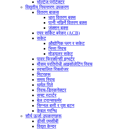
भोल्टेज प्रोटेक्टर
विद्युतीय नियन्त्रण उपकरण
वितरण बाकस
धातु वितरण बक्स
पानी नछिर्ने वितरण बक्स
जंक्शन बक्स
एयर सर्किट ब्रेकर (ACB)
सकेट
औद्योगिक प्लग र सकेट
भित्ता स्विच
मोड्युलर सकेट
पावर फ्रिक्वेन्सी इन्भर्टर
मौसम प्रतिरोधी आइसोलेटिंग स्विच
स्वचालित रिक्लोजर
मिटरहरू
समय स्विच
थर्मल रिले
स्विच-डिस्कनेक्टर
सफ्ट स्टार्टर
बेल ट्रान्सफर्मर
सिग्नल बत्ती र पुश बटन
केबल ग्रन्थि
सौर्य ऊर्जा उपकरणहरू
डीसी एमसीबी
विद्युत केन्द्र