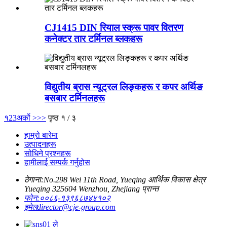
CJ1415 DIN रियाल स्क्रू पावर वितरण
कनेक्टर तार टर्मिनल ब्लकहरू
विद्युतीय ब्रास न्यूट्रल लिङ्कहरू र कपर अर्थिङ
बसबार टर्मिनलहरू
१
2
3
अर्को >
>>
पृष्ठ १ / ३
हाम्रो बारेमा
उत्पादनहरू
सोधिने प्रश्नहरू
हामीलाई सम्पर्क गर्नुहोस
ठेगाना:
No.298 Wei 11th Road, Yueqing आर्थिक विकास क्षेत्र
Yueqing 325604 Wenzhou, Zhejiang प्रान्त
फोन:
००८६-१३९६८७४४१०२
इमेल
director@cje-group.com