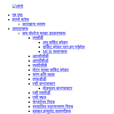
गृह पृष्ठ
हाम्रो बारेमा
कारखाना भ्रमण
उत्पादनहरू
कम भोल्टेज सुरक्षा उपकरणहरू
एमसीबी
लघु सर्किट ब्रेकर
सर्किट ब्रेकर प्लग इन गर्नुहोस्
MCB सामानहरू
आरसीसीबी
आरसीबीओ
एमसीसीबी
मोटर सुरक्षा सर्किट ब्रेकर
चरण क्षति रक्षक
एएफडीडी
एसी कन्ट्याक्टर
मोड्युलर कन्ट्याक्टर
एसी एसपीडी
एसी फ्यूज
चेन्जरोभर स्विच
स्वचालित स्थानान्तरण स्विच
बसबार इन्सुलेट सामग्रीहरू