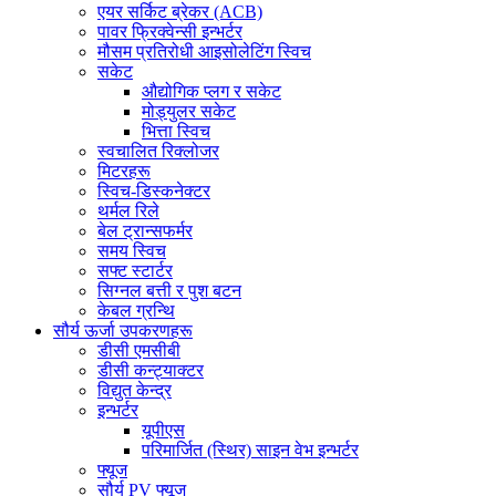
एयर सर्किट ब्रेकर (ACB)
पावर फ्रिक्वेन्सी इन्भर्टर
मौसम प्रतिरोधी आइसोलेटिंग स्विच
सकेट
औद्योगिक प्लग र सकेट
मोड्युलर सकेट
भित्ता स्विच
स्वचालित रिक्लोजर
मिटरहरू
स्विच-डिस्कनेक्टर
थर्मल रिले
बेल ट्रान्सफर्मर
समय स्विच
सफ्ट स्टार्टर
सिग्नल बत्ती र पुश बटन
केबल ग्रन्थि
सौर्य ऊर्जा उपकरणहरू
डीसी एमसीबी
डीसी कन्ट्याक्टर
विद्युत केन्द्र
इन्भर्टर
यूपीएस
परिमार्जित (स्थिर) साइन वेभ इन्भर्टर
फ्यूज
सौर्य PV फ्यूज