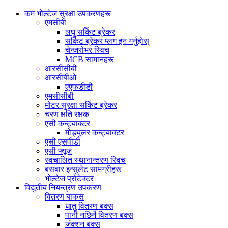
कम भोल्टेज सुरक्षा उपकरणहरू
एमसीबी
लघु सर्किट ब्रेकर
सर्किट ब्रेकर प्लग इन गर्नुहोस्
चेन्जरोभर स्विच
MCB सामानहरू
आरसीसीबी
आरसीबीओ
एएफडीडी
एमसीसीबी
मोटर सुरक्षा सर्किट ब्रेकर
चरण क्षति रक्षक
एसी कन्ट्याक्टर
मोड्युलर कन्ट्याक्टर
एसी एसपीडी
एसी फ्यूज
स्वचालित स्थानान्तरण स्विच
बसबार इन्सुलेट सामग्रीहरू
भोल्टेज प्रोटेक्टर
विद्युतीय नियन्त्रण उपकरण
वितरण बाकस
धातु वितरण बक्स
पानी नछिर्ने वितरण बक्स
जंक्शन बक्स