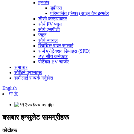
इन्भर्टर
यूपीएस
परिमार्जित (स्थिर) साइन वेभ इन्भर्टर
डीसी कन्ट्याक्टर
सौर्य PV फ्यूज
सौर्य एसपीडी
फ्यूज
सौर्य प्यानल
स्विचिङ पावर सप्लाई
सर्ज प्रोटेक्शन डिभाइस (SPD)
PV सौर्य कनेक्टर
पोर्टेबल EV चार्जर
समाचार
सोधिने प्रश्नहरू
हामीलाई सम्पर्क गर्नुहोस
English
中文
बसबार इन्सुलेट सामग्रीहरू
कोटीहरू