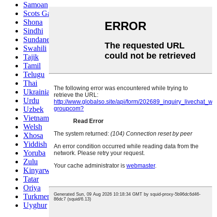
Samoan
Scots Gaelic
Shona
Sindhi
Sundanese
Swahili
Tajik
Tamil
Telugu
Thai
Ukrainian
Urdu
Uzbek
Vietnamese
Welsh
Xhosa
Yiddish
Yoruba
Zulu
Kinyarwanda
Tatar
Oriya
Turkmen
Uyghur