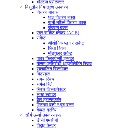
भोल्टेज प्रोटेक्टर
विद्युतीय नियन्त्रण उपकरण
वितरण बाकस
धातु वितरण बक्स
पानी नछिर्ने वितरण बक्स
जंक्शन बक्स
एयर सर्किट ब्रेकर (ACB)
सकेट
औद्योगिक प्लग र सकेट
भित्ता स्विच
मोड्युलर सकेट
पावर फ्रिक्वेन्सी इन्भर्टर
मौसम प्रतिरोधी आइसोलेटिंग स्विच
स्वचालित रिक्लोजर
मिटरहरू
समय स्विच
थर्मल रिले
स्विच-डिस्कनेक्टर
सफ्ट स्टार्टर
बेल ट्रान्सफर्मर
सिग्नल बत्ती र पुश बटन
केबल ग्रन्थि
सौर्य ऊर्जा उपकरणहरू
डीसी एमसीबी
विद्युत केन्द्र