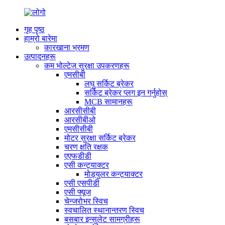
गृह पृष्ठ
हाम्रो बारेमा
कारखाना भ्रमण
उत्पादनहरू
कम भोल्टेज सुरक्षा उपकरणहरू
एमसीबी
लघु सर्किट ब्रेकर
सर्किट ब्रेकर प्लग इन गर्नुहोस्
MCB सामानहरू
आरसीसीबी
आरसीबीओ
एमसीसीबी
मोटर सुरक्षा सर्किट ब्रेकर
चरण क्षति रक्षक
एएफडीडी
एसी कन्ट्याक्टर
मोड्युलर कन्ट्याक्टर
एसी एसपीडी
एसी फ्यूज
चेन्जरोभर स्विच
स्वचालित स्थानान्तरण स्विच
बसबार इन्सुलेट सामग्रीहरू