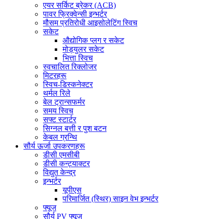
एयर सर्किट ब्रेकर (ACB)
पावर फ्रिक्वेन्सी इन्भर्टर
मौसम प्रतिरोधी आइसोलेटिंग स्विच
सकेट
औद्योगिक प्लग र सकेट
मोड्युलर सकेट
भित्ता स्विच
स्वचालित रिक्लोजर
मिटरहरू
स्विच-डिस्कनेक्टर
थर्मल रिले
बेल ट्रान्सफर्मर
समय स्विच
सफ्ट स्टार्टर
सिग्नल बत्ती र पुश बटन
केबल ग्रन्थि
सौर्य ऊर्जा उपकरणहरू
डीसी एमसीबी
डीसी कन्ट्याक्टर
विद्युत केन्द्र
इन्भर्टर
यूपीएस
परिमार्जित (स्थिर) साइन वेभ इन्भर्टर
फ्यूज
सौर्य PV फ्यूज