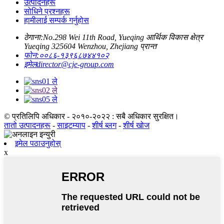
उत्पादनहरू
सोधिने प्रश्नहरू
हामीलाई सम्पर्क गर्नुहोस
ठेगाना:
No.298 Wei 11th Road, Yueqing आर्थिक विकास क्षेत्र
Yueqing 325604 Wenzhou, Zhejiang प्रान्त
फोन:
००८६-१३९६८७४४१०२
इमेल
director@cje-group.com
© प्रतिलिपि अधिकार - २०१०-२०२२ : सबै अधिकार सुरक्षित।
तातो उत्पादनहरू
-
साइटम्याप
-
शीर्ष ब्लग
-
शीर्ष खोज
इमेल पठाउनुहोस्
x