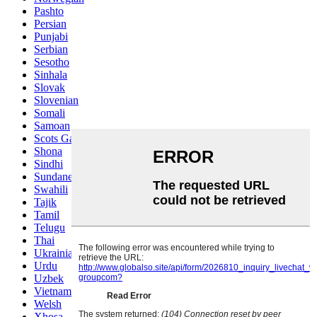
Pashto
Persian
Punjabi
Serbian
Sesotho
Sinhala
Slovak
Slovenian
Somali
Samoan
Scots Gaelic
Shona
Sindhi
Sundanese
Swahili
Tajik
Tamil
Telugu
Thai
Ukrainian
Urdu
Uzbek
Vietnamese
Welsh
Xhosa