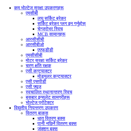
कम भोल्टेज सुरक्षा उपकरणहरू
एमसीबी
लघु सर्किट ब्रेकर
सर्किट ब्रेकर प्लग इन गर्नुहोस्
चेन्जरोभर स्विच
MCB सामानहरू
आरसीसीबी
आरसीबीओ
एएफडीडी
एमसीसीबी
मोटर सुरक्षा सर्किट ब्रेकर
चरण क्षति रक्षक
एसी कन्ट्याक्टर
मोड्युलर कन्ट्याक्टर
एसी एसपीडी
एसी फ्यूज
स्वचालित स्थानान्तरण स्विच
बसबार इन्सुलेट सामग्रीहरू
भोल्टेज प्रोटेक्टर
विद्युतीय नियन्त्रण उपकरण
वितरण बाकस
धातु वितरण बक्स
पानी नछिर्ने वितरण बक्स
जंक्शन बक्स