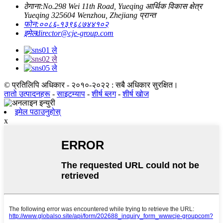
ठेगाना:
No.298 Wei 11th Road, Yueqing आर्थिक विकास क्षेत्र
Yueqing 325604 Wenzhou, Zhejiang प्रान्त
फोन:
००८६-१३९६८७४४१०२
इमेल
director@cje-group.com
© प्रतिलिपि अधिकार - २०१०-२०२२ : सबै अधिकार सुरक्षित।
तातो उत्पादनहरू
-
साइटम्याप
-
शीर्ष ब्लग
-
शीर्ष खोज
इमेल पठाउनुहोस्
x