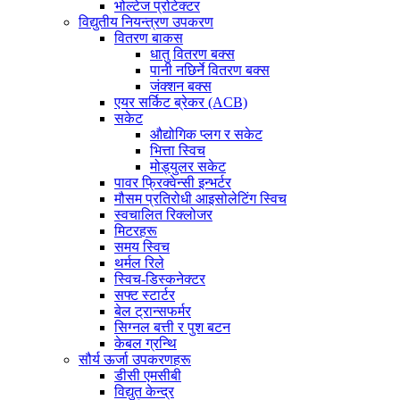
भोल्टेज प्रोटेक्टर
विद्युतीय नियन्त्रण उपकरण
वितरण बाकस
धातु वितरण बक्स
पानी नछिर्ने वितरण बक्स
जंक्शन बक्स
एयर सर्किट ब्रेकर (ACB)
सकेट
औद्योगिक प्लग र सकेट
भित्ता स्विच
मोड्युलर सकेट
पावर फ्रिक्वेन्सी इन्भर्टर
मौसम प्रतिरोधी आइसोलेटिंग स्विच
स्वचालित रिक्लोजर
मिटरहरू
समय स्विच
थर्मल रिले
स्विच-डिस्कनेक्टर
सफ्ट स्टार्टर
बेल ट्रान्सफर्मर
सिग्नल बत्ती र पुश बटन
केबल ग्रन्थि
सौर्य ऊर्जा उपकरणहरू
डीसी एमसीबी
विद्युत केन्द्र