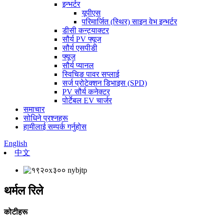
इन्भर्टर
यूपीएस
परिमार्जित (स्थिर) साइन वेभ इन्भर्टर
डीसी कन्ट्याक्टर
सौर्य PV फ्यूज
सौर्य एसपीडी
फ्यूज
सौर्य प्यानल
स्विचिङ पावर सप्लाई
सर्ज प्रोटेक्शन डिभाइस (SPD)
PV सौर्य कनेक्टर
पोर्टेबल EV चार्जर
समाचार
सोधिने प्रश्नहरू
हामीलाई सम्पर्क गर्नुहोस
English
中文
थर्मल रिले
कोटीहरू