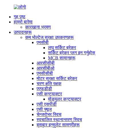
गृह पृष्ठ
हाम्रो बारेमा
कारखाना भ्रमण
उत्पादनहरू
कम भोल्टेज सुरक्षा उपकरणहरू
एमसीबी
लघु सर्किट ब्रेकर
सर्किट ब्रेकर प्लग इन गर्नुहोस्
MCB सामानहरू
आरसीसीबी
आरसीबीओ
एमसीसीबी
मोटर सुरक्षा सर्किट ब्रेकर
चरण क्षति रक्षक
एएफडीडी
एसी कन्ट्याक्टर
मोड्युलर कन्ट्याक्टर
एसी एसपीडी
एसी फ्यूज
चेन्जरोभर स्विच
स्वचालित स्थानान्तरण स्विच
बसबार इन्सुलेट सामग्रीहरू