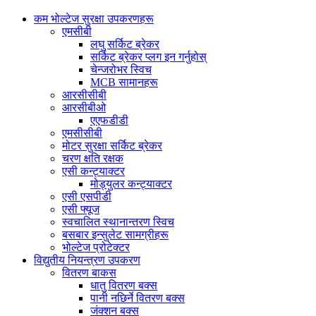
कम भोल्टेज सुरक्षा उपकरणहरू
एमसीबी
लघु सर्किट ब्रेकर
सर्किट ब्रेकर प्लग इन गर्नुहोस्
चेन्जरोभर स्विच
MCB सामानहरू
आरसीसीबी
आरसीबीओ
एएफडीडी
एमसीसीबी
मोटर सुरक्षा सर्किट ब्रेकर
चरण क्षति रक्षक
एसी कन्ट्याक्टर
मोड्युलर कन्ट्याक्टर
एसी एसपीडी
एसी फ्यूज
स्वचालित स्थानान्तरण स्विच
बसबार इन्सुलेट सामग्रीहरू
भोल्टेज प्रोटेक्टर
विद्युतीय नियन्त्रण उपकरण
वितरण बाकस
धातु वितरण बक्स
पानी नछिर्ने वितरण बक्स
जंक्शन बक्स