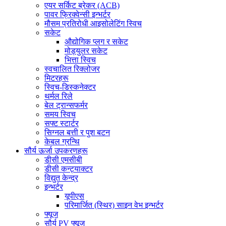
एयर सर्किट ब्रेकर (ACB)
पावर फ्रिक्वेन्सी इन्भर्टर
मौसम प्रतिरोधी आइसोलेटिंग स्विच
सकेट
औद्योगिक प्लग र सकेट
मोड्युलर सकेट
भित्ता स्विच
स्वचालित रिक्लोजर
मिटरहरू
स्विच-डिस्कनेक्टर
थर्मल रिले
बेल ट्रान्सफर्मर
समय स्विच
सफ्ट स्टार्टर
सिग्नल बत्ती र पुश बटन
केबल ग्रन्थि
सौर्य ऊर्जा उपकरणहरू
डीसी एमसीबी
डीसी कन्ट्याक्टर
विद्युत केन्द्र
इन्भर्टर
यूपीएस
परिमार्जित (स्थिर) साइन वेभ इन्भर्टर
फ्यूज
सौर्य PV फ्यूज