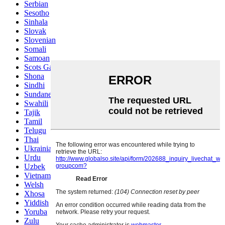
Serbian
Sesotho
Sinhala
Slovak
Slovenian
Somali
Samoan
Scots Gaelic
Shona
Sindhi
Sundanese
Swahili
Tajik
Tamil
Telugu
Thai
Ukrainian
Urdu
Uzbek
Vietnamese
Welsh
Xhosa
Yiddish
Yoruba
Zulu