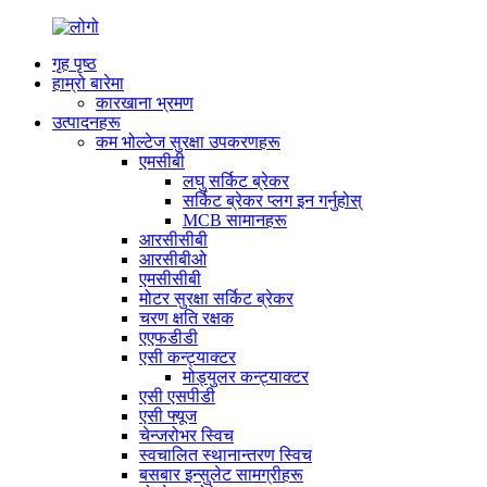
गृह पृष्ठ
हाम्रो बारेमा
कारखाना भ्रमण
उत्पादनहरू
कम भोल्टेज सुरक्षा उपकरणहरू
एमसीबी
लघु सर्किट ब्रेकर
सर्किट ब्रेकर प्लग इन गर्नुहोस्
MCB सामानहरू
आरसीसीबी
आरसीबीओ
एमसीसीबी
मोटर सुरक्षा सर्किट ब्रेकर
चरण क्षति रक्षक
एएफडीडी
एसी कन्ट्याक्टर
मोड्युलर कन्ट्याक्टर
एसी एसपीडी
एसी फ्यूज
चेन्जरोभर स्विच
स्वचालित स्थानान्तरण स्विच
बसबार इन्सुलेट सामग्रीहरू