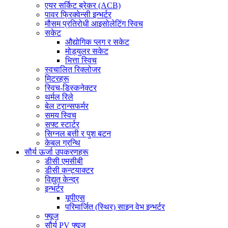
एयर सर्किट ब्रेकर (ACB)
पावर फ्रिक्वेन्सी इन्भर्टर
मौसम प्रतिरोधी आइसोलेटिंग स्विच
सकेट
औद्योगिक प्लग र सकेट
मोड्युलर सकेट
भित्ता स्विच
स्वचालित रिक्लोजर
मिटरहरू
स्विच-डिस्कनेक्टर
थर्मल रिले
बेल ट्रान्सफर्मर
समय स्विच
सफ्ट स्टार्टर
सिग्नल बत्ती र पुश बटन
केबल ग्रन्थि
सौर्य ऊर्जा उपकरणहरू
डीसी एमसीबी
डीसी कन्ट्याक्टर
विद्युत केन्द्र
इन्भर्टर
यूपीएस
परिमार्जित (स्थिर) साइन वेभ इन्भर्टर
फ्यूज
सौर्य PV फ्यूज