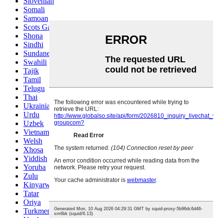
Slovenian
Somali
Samoan
Scots Gaelic
Shona
Sindhi
Sundanese
Swahili
Tajik
Tamil
Telugu
Thai
Ukrainian
Urdu
Uzbek
Vietnamese
Welsh
Xhosa
Yiddish
Yoruba
Zulu
Kinyarwanda
Tatar
Oriya
Turkmen