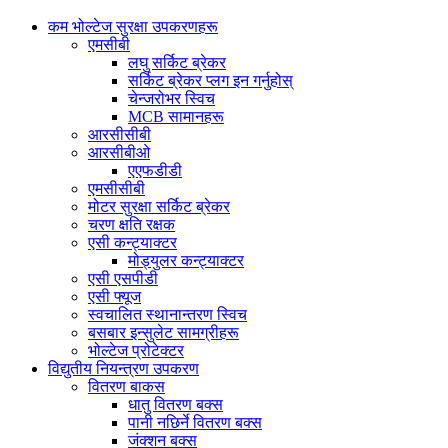
कम भोल्टेज सुरक्षा उपकरणहरू
एमसीबी
लघु सर्किट ब्रेकर
सर्किट ब्रेकर प्लग इन गर्नुहोस्
चेन्जरोभर स्विच
MCB सामानहरू
आरसीसीबी
आरसीबीओ
एएफडीडी
एमसीसीबी
मोटर सुरक्षा सर्किट ब्रेकर
चरण क्षति रक्षक
एसी कन्ट्याक्टर
मोड्युलर कन्ट्याक्टर
एसी एसपीडी
एसी फ्यूज
स्वचालित स्थानान्तरण स्विच
बसबार इन्सुलेट सामग्रीहरू
भोल्टेज प्रोटेक्टर
विद्युतीय नियन्त्रण उपकरण
वितरण बाकस
धातु वितरण बक्स
पानी नछिर्ने वितरण बक्स
जंक्शन बक्स