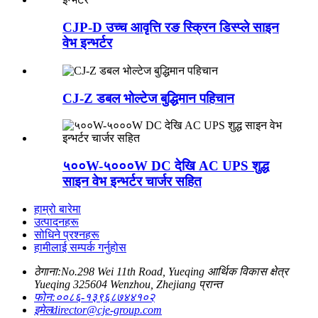
CJP-D उच्च आवृत्ति रङ स्क्रिन डिस्प्ले साइन
वेभ इन्भर्टर
CJ-Z डबल भोल्टेज बुद्धिमान पहिचान
५००W-५०००W DC देखि AC UPS शुद्ध
साइन वेभ इन्भर्टर चार्जर सहित
हाम्रो बारेमा
उत्पादनहरू
सोधिने प्रश्नहरू
हामीलाई सम्पर्क गर्नुहोस
ठेगाना:
No.298 Wei 11th Road, Yueqing आर्थिक विकास क्षेत्र
Yueqing 325604 Wenzhou, Zhejiang प्रान्त
फोन:
००८६-१३९६८७४४१०२
इमेल
director@cje-group.com