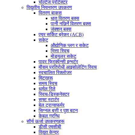
भोल्टेज प्रोटेक्टर
विद्युतीय नियन्त्रण उपकरण
वितरण बाकस
धातु वितरण बक्स
पानी नछिर्ने वितरण बक्स
जंक्शन बक्स
एयर सर्किट ब्रेकर (ACB)
सकेट
औद्योगिक प्लग र सकेट
भित्ता स्विच
मोड्युलर सकेट
पावर फ्रिक्वेन्सी इन्भर्टर
मौसम प्रतिरोधी आइसोलेटिंग स्विच
स्वचालित रिक्लोजर
मिटरहरू
समय स्विच
थर्मल रिले
स्विच-डिस्कनेक्टर
सफ्ट स्टार्टर
बेल ट्रान्सफर्मर
सिग्नल बत्ती र पुश बटन
केबल ग्रन्थि
सौर्य ऊर्जा उपकरणहरू
डीसी एमसीबी
विद्युत केन्द्र