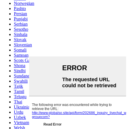
Norwegian
Pashto
Persian
Punjabi
Serbian
Sesotho
Sinhala
Slovak
Slovenian
Somali
Samoan
Scots Gaelic
Shona
Sindhi
Sundanese
Swahili
Tajik
Tamil
Telugu
Thai
Ukrainian
Urdu
Uzbek
Vietnamese
Welsh