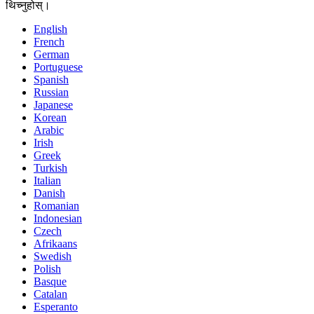
थिच्नुहोस्।
English
French
German
Portuguese
Spanish
Russian
Japanese
Korean
Arabic
Irish
Greek
Turkish
Italian
Danish
Romanian
Indonesian
Czech
Afrikaans
Swedish
Polish
Basque
Catalan
Esperanto