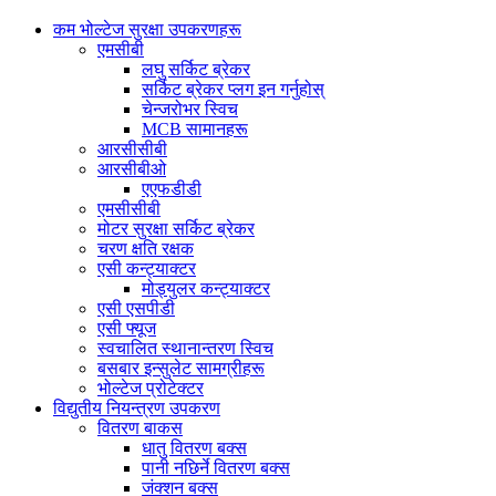
कम भोल्टेज सुरक्षा उपकरणहरू
एमसीबी
लघु सर्किट ब्रेकर
सर्किट ब्रेकर प्लग इन गर्नुहोस्
चेन्जरोभर स्विच
MCB सामानहरू
आरसीसीबी
आरसीबीओ
एएफडीडी
एमसीसीबी
मोटर सुरक्षा सर्किट ब्रेकर
चरण क्षति रक्षक
एसी कन्ट्याक्टर
मोड्युलर कन्ट्याक्टर
एसी एसपीडी
एसी फ्यूज
स्वचालित स्थानान्तरण स्विच
बसबार इन्सुलेट सामग्रीहरू
भोल्टेज प्रोटेक्टर
विद्युतीय नियन्त्रण उपकरण
वितरण बाकस
धातु वितरण बक्स
पानी नछिर्ने वितरण बक्स
जंक्शन बक्स