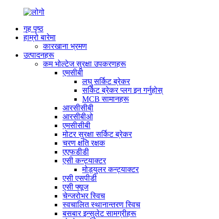
गृह पृष्ठ
हाम्रो बारेमा
कारखाना भ्रमण
उत्पादनहरू
कम भोल्टेज सुरक्षा उपकरणहरू
एमसीबी
लघु सर्किट ब्रेकर
सर्किट ब्रेकर प्लग इन गर्नुहोस्
MCB सामानहरू
आरसीसीबी
आरसीबीओ
एमसीसीबी
मोटर सुरक्षा सर्किट ब्रेकर
चरण क्षति रक्षक
एएफडीडी
एसी कन्ट्याक्टर
मोड्युलर कन्ट्याक्टर
एसी एसपीडी
एसी फ्यूज
चेन्जरोभर स्विच
स्वचालित स्थानान्तरण स्विच
बसबार इन्सुलेट सामग्रीहरू