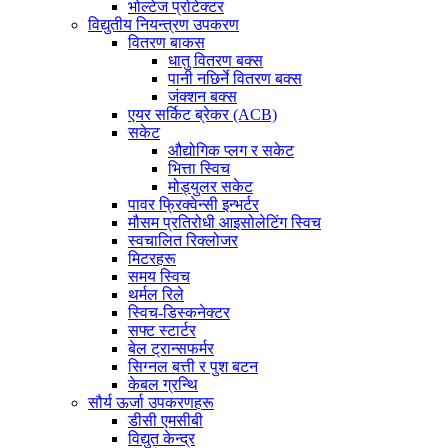
भोल्टेज प्रोटेक्टर
विद्युतीय नियन्त्रण उपकरण
वितरण बाकस
धातु वितरण बक्स
पानी नछिर्ने वितरण बक्स
जंक्शन बक्स
एयर सर्किट ब्रेकर (ACB)
सकेट
औद्योगिक प्लग र सकेट
भित्ता स्विच
मोड्युलर सकेट
पावर फ्रिक्वेन्सी इन्भर्टर
मौसम प्रतिरोधी आइसोलेटिंग स्विच
स्वचालित रिक्लोजर
मिटरहरू
समय स्विच
थर्मल रिले
स्विच-डिस्कनेक्टर
सफ्ट स्टार्टर
बेल ट्रान्सफर्मर
सिग्नल बत्ती र पुश बटन
केबल ग्रन्थि
सौर्य ऊर्जा उपकरणहरू
डीसी एमसीबी
विद्युत केन्द्र