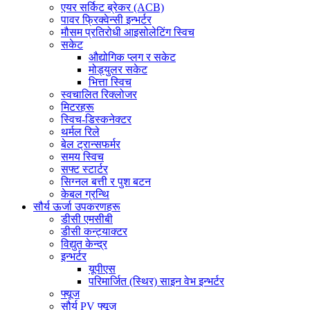
एयर सर्किट ब्रेकर (ACB)
पावर फ्रिक्वेन्सी इन्भर्टर
मौसम प्रतिरोधी आइसोलेटिंग स्विच
सकेट
औद्योगिक प्लग र सकेट
मोड्युलर सकेट
भित्ता स्विच
स्वचालित रिक्लोजर
मिटरहरू
स्विच-डिस्कनेक्टर
थर्मल रिले
बेल ट्रान्सफर्मर
समय स्विच
सफ्ट स्टार्टर
सिग्नल बत्ती र पुश बटन
केबल ग्रन्थि
सौर्य ऊर्जा उपकरणहरू
डीसी एमसीबी
डीसी कन्ट्याक्टर
विद्युत केन्द्र
इन्भर्टर
यूपीएस
परिमार्जित (स्थिर) साइन वेभ इन्भर्टर
फ्यूज
सौर्य PV फ्यूज