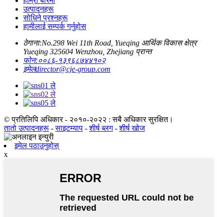
हाम्रो बारेमा
उत्पादनहरू
सोधिने प्रश्नहरू
हामीलाई सम्पर्क गर्नुहोस
ठेगाना:
No.298 Wei 11th Road, Yueqing आर्थिक विकास क्षेत्र
Yueqing 325604 Wenzhou, Zhejiang प्रान्त
फोन:
००८६-१३९६८७४४१०२
इमेल
director@cje-group.com
© प्रतिलिपि अधिकार - २०१०-२०२२ : सबै अधिकार सुरक्षित।
तातो उत्पादनहरू
-
साइटम्याप
-
शीर्ष ब्लग
-
शीर्ष खोज
इमेल पठाउनुहोस्
x