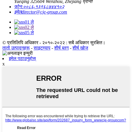
Yueqing 325604 Wenzhou, Zhejiang प्रान्त
फोन:
००८६-१३९६८७४४१०२
इमेल
director@cje-group.com
© प्रतिलिपि अधिकार - २०१०-२०२२ : सबै अधिकार सुरक्षित।
तातो उत्पादनहरू
-
साइटम्याप
-
शीर्ष ब्लग
-
शीर्ष खोज
इमेल पठाउनुहोस्
x