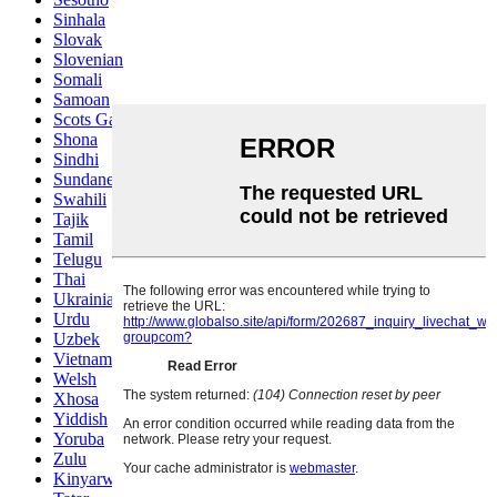
Sinhala
Slovak
Slovenian
Somali
Samoan
Scots Gaelic
Shona
Sindhi
Sundanese
Swahili
Tajik
Tamil
Telugu
Thai
Ukrainian
Urdu
Uzbek
Vietnamese
Welsh
Xhosa
Yiddish
Yoruba
Zulu
Kinyarwanda