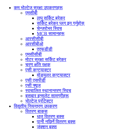
कम भोल्टेज सुरक्षा उपकरणहरू
एमसीबी
लघु सर्किट ब्रेकर
सर्किट ब्रेकर प्लग इन गर्नुहोस्
चेन्जरोभर स्विच
MCB सामानहरू
आरसीसीबी
आरसीबीओ
एएफडीडी
एमसीसीबी
मोटर सुरक्षा सर्किट ब्रेकर
चरण क्षति रक्षक
एसी कन्ट्याक्टर
मोड्युलर कन्ट्याक्टर
एसी एसपीडी
एसी फ्यूज
स्वचालित स्थानान्तरण स्विच
बसबार इन्सुलेट सामग्रीहरू
भोल्टेज प्रोटेक्टर
विद्युतीय नियन्त्रण उपकरण
वितरण बाकस
धातु वितरण बक्स
पानी नछिर्ने वितरण बक्स
जंक्शन बक्स