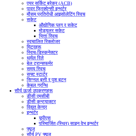
एयर सर्किट ब्रेकर (ACB)
पावर फ्रिक्वेन्सी इन्भर्टर
मौसम प्रतिरोधी आइसोलेटिंग स्विच
सकेट
औद्योगिक प्लग र सकेट
मोड्युलर सकेट
भित्ता स्विच
स्वचालित रिक्लोजर
मिटरहरू
स्विच-डिस्कनेक्टर
थर्मल रिले
बेल ट्रान्सफर्मर
समय स्विच
सफ्ट स्टार्टर
सिग्नल बत्ती र पुश बटन
केबल ग्रन्थि
सौर्य ऊर्जा उपकरणहरू
डीसी एमसीबी
डीसी कन्ट्याक्टर
विद्युत केन्द्र
इन्भर्टर
यूपीएस
परिमार्जित (स्थिर) साइन वेभ इन्भर्टर
फ्यूज
सौर्य PV फ्यूज