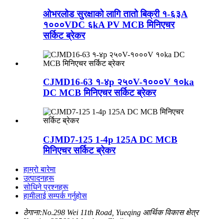
ओभरलोड सुरक्षाको लागि तातो बिक्री १-६३A
१०००VDC ६kA PV MCB मिनिएचर
सर्किट ब्रेकर
CJMD16-63 १-४p २५०V-१०००V १०ka
DC MCB मिनिएचर सर्किट ब्रेकर
CJMD7-125 1-4p 125A DC MCB
मिनिएचर सर्किट ब्रेकर
हाम्रो बारेमा
उत्पादनहरू
सोधिने प्रश्नहरू
हामीलाई सम्पर्क गर्नुहोस
ठेगाना:
No.298 Wei 11th Road, Yueqing आर्थिक विकास क्षेत्र