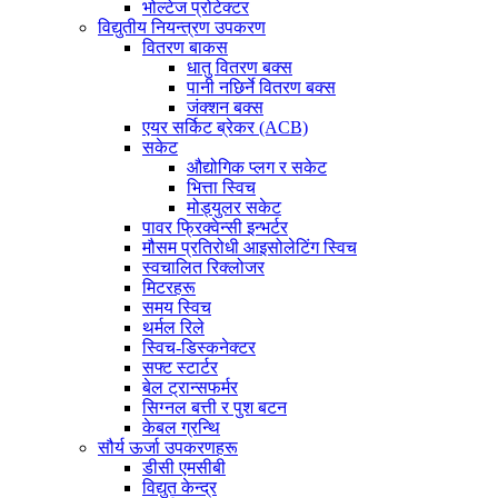
भोल्टेज प्रोटेक्टर
विद्युतीय नियन्त्रण उपकरण
वितरण बाकस
धातु वितरण बक्स
पानी नछिर्ने वितरण बक्स
जंक्शन बक्स
एयर सर्किट ब्रेकर (ACB)
सकेट
औद्योगिक प्लग र सकेट
भित्ता स्विच
मोड्युलर सकेट
पावर फ्रिक्वेन्सी इन्भर्टर
मौसम प्रतिरोधी आइसोलेटिंग स्विच
स्वचालित रिक्लोजर
मिटरहरू
समय स्विच
थर्मल रिले
स्विच-डिस्कनेक्टर
सफ्ट स्टार्टर
बेल ट्रान्सफर्मर
सिग्नल बत्ती र पुश बटन
केबल ग्रन्थि
सौर्य ऊर्जा उपकरणहरू
डीसी एमसीबी
विद्युत केन्द्र