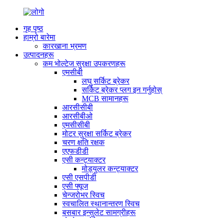
गृह पृष्ठ
हाम्रो बारेमा
कारखाना भ्रमण
उत्पादनहरू
कम भोल्टेज सुरक्षा उपकरणहरू
एमसीबी
लघु सर्किट ब्रेकर
सर्किट ब्रेकर प्लग इन गर्नुहोस्
MCB सामानहरू
आरसीसीबी
आरसीबीओ
एमसीसीबी
मोटर सुरक्षा सर्किट ब्रेकर
चरण क्षति रक्षक
एएफडीडी
एसी कन्ट्याक्टर
मोड्युलर कन्ट्याक्टर
एसी एसपीडी
एसी फ्यूज
चेन्जरोभर स्विच
स्वचालित स्थानान्तरण स्विच
बसबार इन्सुलेट सामग्रीहरू