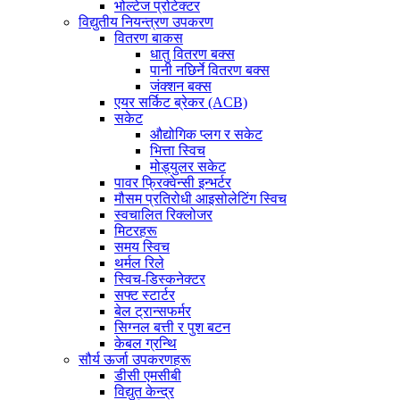
भोल्टेज प्रोटेक्टर
विद्युतीय नियन्त्रण उपकरण
वितरण बाकस
धातु वितरण बक्स
पानी नछिर्ने वितरण बक्स
जंक्शन बक्स
एयर सर्किट ब्रेकर (ACB)
सकेट
औद्योगिक प्लग र सकेट
भित्ता स्विच
मोड्युलर सकेट
पावर फ्रिक्वेन्सी इन्भर्टर
मौसम प्रतिरोधी आइसोलेटिंग स्विच
स्वचालित रिक्लोजर
मिटरहरू
समय स्विच
थर्मल रिले
स्विच-डिस्कनेक्टर
सफ्ट स्टार्टर
बेल ट्रान्सफर्मर
सिग्नल बत्ती र पुश बटन
केबल ग्रन्थि
सौर्य ऊर्जा उपकरणहरू
डीसी एमसीबी
विद्युत केन्द्र