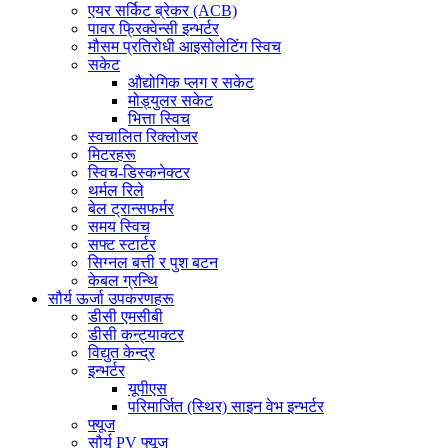
एयर सर्किट ब्रेकर (ACB)
पावर फ्रिक्वेन्सी इन्भर्टर
मौसम प्रतिरोधी आइसोलेटिंग स्विच
सकेट
औद्योगिक प्लग र सकेट
मोड्युलर सकेट
भित्ता स्विच
स्वचालित रिक्लोजर
मिटरहरू
स्विच-डिस्कनेक्टर
थर्मल रिले
बेल ट्रान्सफर्मर
समय स्विच
सफ्ट स्टार्टर
सिग्नल बत्ती र पुश बटन
केबल ग्रन्थि
सौर्य ऊर्जा उपकरणहरू
डीसी एमसीबी
डीसी कन्ट्याक्टर
विद्युत केन्द्र
इन्भर्टर
यूपीएस
परिमार्जित (स्थिर) साइन वेभ इन्भर्टर
फ्यूज
सौर्य PV फ्यूज