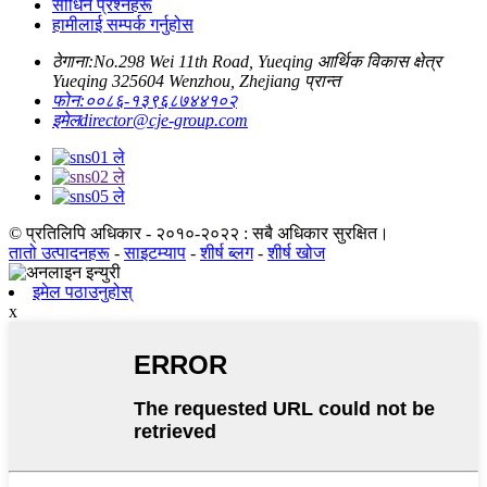
सोधिने प्रश्नहरू
हामीलाई सम्पर्क गर्नुहोस
ठेगाना:
No.298 Wei 11th Road, Yueqing आर्थिक विकास क्षेत्र
Yueqing 325604 Wenzhou, Zhejiang प्रान्त
फोन:
००८६-१३९६८७४४१०२
इमेल
director@cje-group.com
© प्रतिलिपि अधिकार - २०१०-२०२२ : सबै अधिकार सुरक्षित।
तातो उत्पादनहरू
-
साइटम्याप
-
शीर्ष ब्लग
-
शीर्ष खोज
इमेल पठाउनुहोस्
x