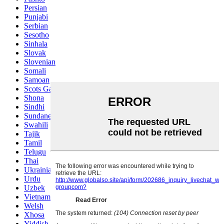
Persian
Punjabi
Serbian
Sesotho
Sinhala
Slovak
Slovenian
Somali
Samoan
Scots Gaelic
Shona
Sindhi
Sundanese
Swahili
Tajik
Tamil
Telugu
Thai
Ukrainian
Urdu
Uzbek
Vietnamese
Welsh
Xhosa
Yiddish