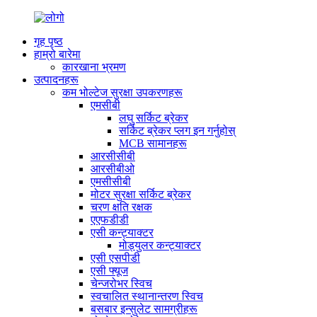
गृह पृष्ठ
हाम्रो बारेमा
कारखाना भ्रमण
उत्पादनहरू
कम भोल्टेज सुरक्षा उपकरणहरू
एमसीबी
लघु सर्किट ब्रेकर
सर्किट ब्रेकर प्लग इन गर्नुहोस्
MCB सामानहरू
आरसीसीबी
आरसीबीओ
एमसीसीबी
मोटर सुरक्षा सर्किट ब्रेकर
चरण क्षति रक्षक
एएफडीडी
एसी कन्ट्याक्टर
मोड्युलर कन्ट्याक्टर
एसी एसपीडी
एसी फ्यूज
चेन्जरोभर स्विच
स्वचालित स्थानान्तरण स्विच
बसबार इन्सुलेट सामग्रीहरू