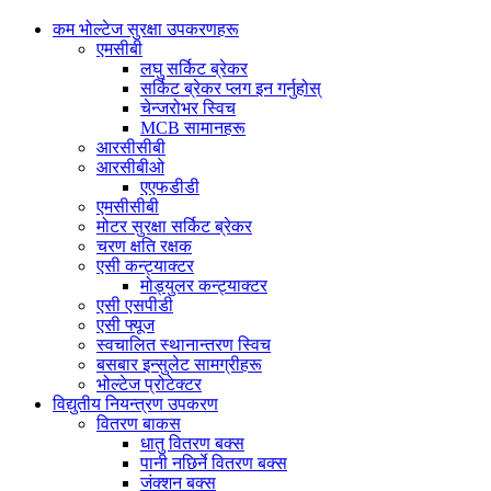
कम भोल्टेज सुरक्षा उपकरणहरू
एमसीबी
लघु सर्किट ब्रेकर
सर्किट ब्रेकर प्लग इन गर्नुहोस्
चेन्जरोभर स्विच
MCB सामानहरू
आरसीसीबी
आरसीबीओ
एएफडीडी
एमसीसीबी
मोटर सुरक्षा सर्किट ब्रेकर
चरण क्षति रक्षक
एसी कन्ट्याक्टर
मोड्युलर कन्ट्याक्टर
एसी एसपीडी
एसी फ्यूज
स्वचालित स्थानान्तरण स्विच
बसबार इन्सुलेट सामग्रीहरू
भोल्टेज प्रोटेक्टर
विद्युतीय नियन्त्रण उपकरण
वितरण बाकस
धातु वितरण बक्स
पानी नछिर्ने वितरण बक्स
जंक्शन बक्स