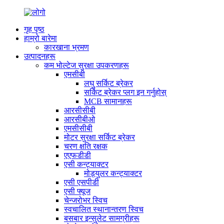
गृह पृष्ठ
हाम्रो बारेमा
कारखाना भ्रमण
उत्पादनहरू
कम भोल्टेज सुरक्षा उपकरणहरू
एमसीबी
लघु सर्किट ब्रेकर
सर्किट ब्रेकर प्लग इन गर्नुहोस्
MCB सामानहरू
आरसीसीबी
आरसीबीओ
एमसीसीबी
मोटर सुरक्षा सर्किट ब्रेकर
चरण क्षति रक्षक
एएफडीडी
एसी कन्ट्याक्टर
मोड्युलर कन्ट्याक्टर
एसी एसपीडी
एसी फ्यूज
चेन्जरोभर स्विच
स्वचालित स्थानान्तरण स्विच
बसबार इन्सुलेट सामग्रीहरू