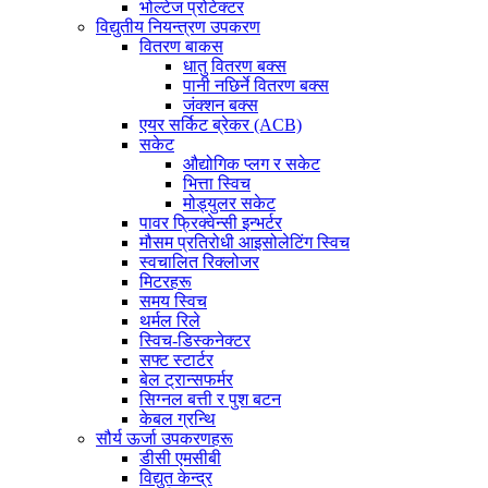
भोल्टेज प्रोटेक्टर
विद्युतीय नियन्त्रण उपकरण
वितरण बाकस
धातु वितरण बक्स
पानी नछिर्ने वितरण बक्स
जंक्शन बक्स
एयर सर्किट ब्रेकर (ACB)
सकेट
औद्योगिक प्लग र सकेट
भित्ता स्विच
मोड्युलर सकेट
पावर फ्रिक्वेन्सी इन्भर्टर
मौसम प्रतिरोधी आइसोलेटिंग स्विच
स्वचालित रिक्लोजर
मिटरहरू
समय स्विच
थर्मल रिले
स्विच-डिस्कनेक्टर
सफ्ट स्टार्टर
बेल ट्रान्सफर्मर
सिग्नल बत्ती र पुश बटन
केबल ग्रन्थि
सौर्य ऊर्जा उपकरणहरू
डीसी एमसीबी
विद्युत केन्द्र