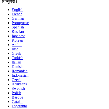
थिच्नुहोस्।
English
French
German
Portuguese
Spanish
Russian
Japanese
Korean
Arabic
Irish
Greek
Turkish
Italian
Danish
Romanian
Indonesian
Czech
Afrikaans
Swedish
Polish
Basque
Catalan
Esperanto