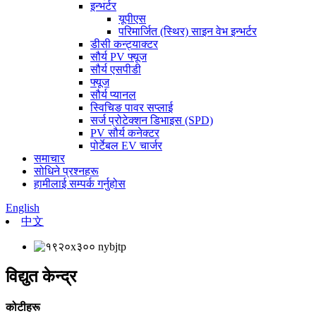
इन्भर्टर
यूपीएस
परिमार्जित (स्थिर) साइन वेभ इन्भर्टर
डीसी कन्ट्याक्टर
सौर्य PV फ्यूज
सौर्य एसपीडी
फ्यूज
सौर्य प्यानल
स्विचिङ पावर सप्लाई
सर्ज प्रोटेक्शन डिभाइस (SPD)
PV सौर्य कनेक्टर
पोर्टेबल EV चार्जर
समाचार
सोधिने प्रश्नहरू
हामीलाई सम्पर्क गर्नुहोस
English
中文
विद्युत केन्द्र
कोटीहरू