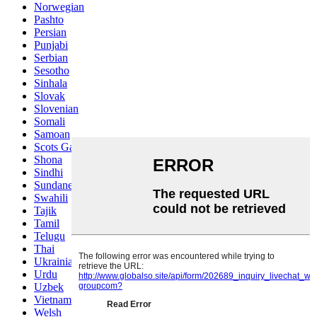
Norwegian
Pashto
Persian
Punjabi
Serbian
Sesotho
Sinhala
Slovak
Slovenian
Somali
Samoan
Scots Gaelic
Shona
Sindhi
Sundanese
Swahili
Tajik
Tamil
Telugu
Thai
Ukrainian
Urdu
Uzbek
Vietnamese
Welsh