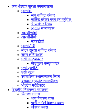
कम भोल्टेज सुरक्षा उपकरणहरू
एमसीबी
लघु सर्किट ब्रेकर
सर्किट ब्रेकर प्लग इन गर्नुहोस्
चेन्जरोभर स्विच
MCB सामानहरू
आरसीसीबी
आरसीबीओ
एएफडीडी
एमसीसीबी
मोटर सुरक्षा सर्किट ब्रेकर
चरण क्षति रक्षक
एसी कन्ट्याक्टर
मोड्युलर कन्ट्याक्टर
एसी एसपीडी
एसी फ्यूज
स्वचालित स्थानान्तरण स्विच
बसबार इन्सुलेट सामग्रीहरू
भोल्टेज प्रोटेक्टर
विद्युतीय नियन्त्रण उपकरण
वितरण बाकस
धातु वितरण बक्स
पानी नछिर्ने वितरण बक्स
जंक्शन बक्स