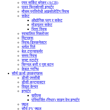
एयर सर्किट ब्रेकर (ACB)
पावर फ्रिक्वेन्सी इन्भर्टर
मौसम प्रतिरोधी आइसोलेटिंग स्विच
सकेट
औद्योगिक प्लग र सकेट
मोड्युलर सकेट
भित्ता स्विच
स्वचालित रिक्लोजर
मिटरहरू
स्विच-डिस्कनेक्टर
थर्मल रिले
बेल ट्रान्सफर्मर
समय स्विच
सफ्ट स्टार्टर
सिग्नल बत्ती र पुश बटन
केबल ग्रन्थि
सौर्य ऊर्जा उपकरणहरू
डीसी एमसीबी
डीसी कन्ट्याक्टर
विद्युत केन्द्र
इन्भर्टर
यूपीएस
परिमार्जित (स्थिर) साइन वेभ इन्भर्टर
फ्यूज
सौर्य PV फ्यूज