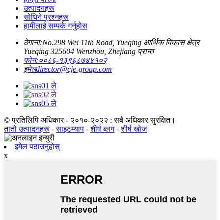
उत्पादनहरू
सोधिने प्रश्नहरू
हामीलाई सम्पर्क गर्नुहोस
ठेगाना:
No.298 Wei 11th Road, Yueqing आर्थिक विकास क्षेत्र
Yueqing 325604 Wenzhou, Zhejiang प्रान्त
फोन:
००८६-१३९६८७४४१०२
इमेल
director@cje-group.com
© प्रतिलिपि अधिकार - २०१०-२०२२ : सबै अधिकार सुरक्षित।
तातो उत्पादनहरू
-
साइटम्याप
-
शीर्ष ब्लग
-
शीर्ष खोज
इमेल पठाउनुहोस्
x